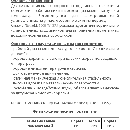
Область применения
Для смазывания высокоскоростных подшипников качения и
скольжения, работающих в широком диапазоне нагрузок и
температур. Рекомендуется для электродвигателей
установленных на улице, особенно в зимний период.
Смазка TermoLit-3000 W EP3 рекомендуется для вертикально
установленных подшипников, для заполнения герметичных
подшипников на весь срок службы.
Основные эксплуатационные характеристики
- рабочий диапазон температур от -40 до 160°С (оптимально
до 100°С);
- хорошо держится в узле при высоких скоростях, защищает
от перегрева;
- хорошие низкотемпературные свойства;
- долговременное применение;
- отличная механическая и окислительная стабильность;
- высокая адгезия к металлическим поверхностям;
- устойчива к воздействию воды, обеспечивает надежную
защиту механизмов от коррозии.
Может заменять смазку FAG Arcanol Multitop (ранее L135V).
Физико-химические показатели
Наименование
Норма
Норма
Норма
показателей
EP 1
EP 2
EP 3