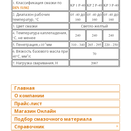
1. Классификация смазки по
KP 1 P-40
KP 2 P-40
KP 3 P-40
DIN 51502
2. Диапазон рабочих
от -40 до
от -40 до
от -40 до
температур, °С
160
160
160
3. Цвет смазки
Светло-желтый
4. Температура каплепадения,
240
240
240
°С, не менее
-1
5. Пенетрация,×10
мм
310 - 340
265 - 295
220 - 250
6. Вязкость базового масла при
70
2
40°С, мм
/с
7. Нагрузка сваривания, Н
2067
Главная
О компании
Прайс-лист
Магазин Онлайн
Подбор смазочного материала
Справочник