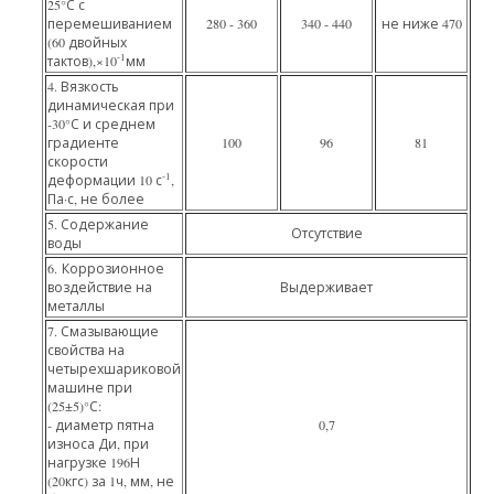
25°С с
перемешиванием
280 - 360
340 - 440
не ниже 470
(60 двойных
-1
тактов),×10
мм
4. Вязкость
динамическая при
-30°С и среднем
градиенте
100
96
81
скорости
-1
деформации 10 с
,
Па·с, не более
5. Содержание
Отсутствие
воды
6. Коррозионное
воздействие на
Выдерживает
металлы
7. Смазывающие
свойства на
четырехшариковой
машине при
(25±5)°С:
- диаметр пятна
0,7
износа Ди, при
нагрузке 196Н
(20кгс) за 1ч, мм, не