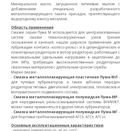
Минеральное масло, загущенное литиевым мылом с
добавлением специально разработанного
металлоплакирующего пакета присадок, препятствующего
водородному износу металлов.
Область применения
Смазки серии Пума М используются для централизованных
систем смазки тяжелонагруженных узлов трения
скольжения и качения, нашли широкое применение для
лубрикации контакта «колесо-рельс» и в цилиндрических и
планетарных редукторах и мотор-редукторах, работающих с
максимальными удельными нагрузками в зацеплении до
2000 МПа, требующих высококачественных редукторных
смазочных материалов с длительным сроком службы.
Марки смазки:
Смазка металлоплакирующая пластичная Пума-МЛ
-
-
для путевых лубрикаторов, а также зубчатых передач
редукторов тяговых двигателей электровозов, тепловозов и
моторвагонного подвижного состава;
Смазка металлоплакирующая полужидкая Пума-МР
-
-
для передвижных рельсосмазывателей системы ВНИИЖТ,
может также применяться в других типах лубрикаторов;
Смазка металлоплакирующая полужидкая Пума-МГ
-
-
для бортовых гребнесмазывателей АГС8, АГС9, АГС10.
Основные эксплуатационные характеристики
- интервал температур от -40 до 110°С;